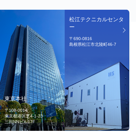
松江テクニカルセンタ
ー
〒690-0816
島根県松江市北陵町46-7
東京本社
〒108-0014
東京都港区芝4-1-23
三田NNビル17F